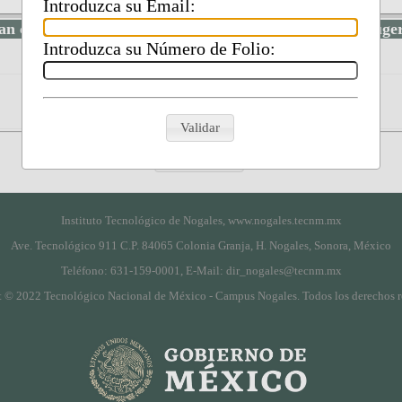
Introduzca su Email:
an conforme está usted con la resolución de su queja/suge
Introduzca su Número de Folio:
Validar
Instituto Tecnológico de Nogales, www.nogales.tecnm.mx
Ave. Tecnológico 911 C.P. 84065 Colonia Granja, H. Nogales, Sonora, México
Teléfono: 631-159-0001, E-Mail: dir_nogales@tecnm.mx
 © 2022 Tecnológico Nacional de México - Campus Nogales. Todos los derechos r