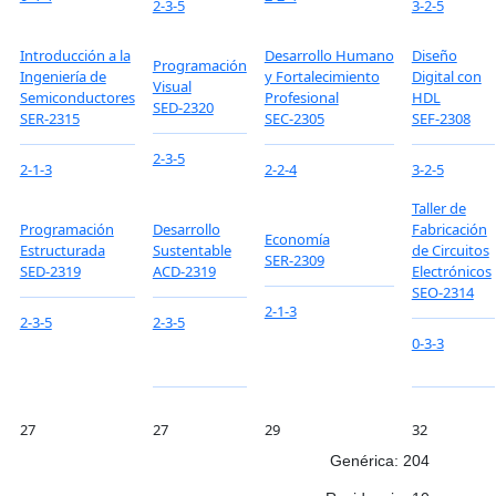
2-3-5
3-2-5
Introducción a la
Desarrollo Humano
Diseño
Programación
Ingeniería de
y Fortalecimiento
Digital con
Visual
Semiconductores
Profesional
HDL
SED-2320
SER-2315
SEC-2305
SEF-2308
2-3-5
2-1-3
2-2-4
3-2-5
Taller de
Programación
Desarrollo
Fabricación
Economía
Estructurada
Sustentable
de Circuitos
SER-2309
SED-2319
ACD-2319
Electrónicos
SEO-2314
2-1-3
2-3-5
2-3-5
0-3-3
27
27
29
32
Genérica: 204