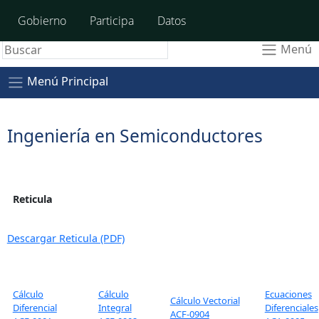
A+
A-
A
Gobierno
Participa
Datos
Menú
Menú Principal
Ingeniería en Semiconductores
Reticula
Descargar Reticula (PDF)
Cálculo
Cálculo
Ecuaciones
Cálculo Vectorial
Diferencial
Integral
Diferenciales
ACF-0904