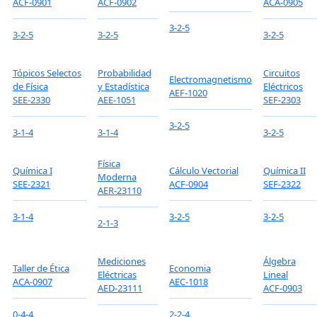
ACF-0901
ACF-0902
ACA-0905
3-2-5
3-2-5
3-2-5
3-2-5
Tópicos Selectos
Probabilidad
Circuitos
Electromagnetismo
de Física
y Estadística
Eléctricos
AEF-1020
SEE-2330
AEE-1051
SEF-2303
3-2-5
3-1-4
3-1-4
3-2-5
Física
Química I
Cálculo Vectorial
Química II
Moderna
SEE-2321
ACF-0904
SEF-2322
AER-23110
3-1-4
3-2-5
3-2-5
2-1-3
Mediciones
Álgebra
Taller de Ética
Economia
Eléctricas
Lineal
ACA-0907
AEC-1018
AED-23111
ACF-0903
0-4-4
2-2-4